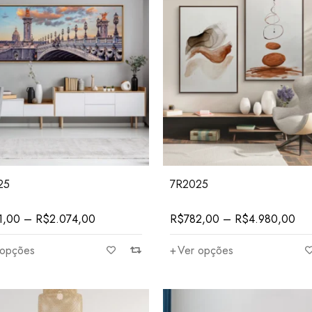
25
7R2025
1,00
–
R$
2.074,00
R$
782,00
–
R$
4.980,00
 opções
Ver opções