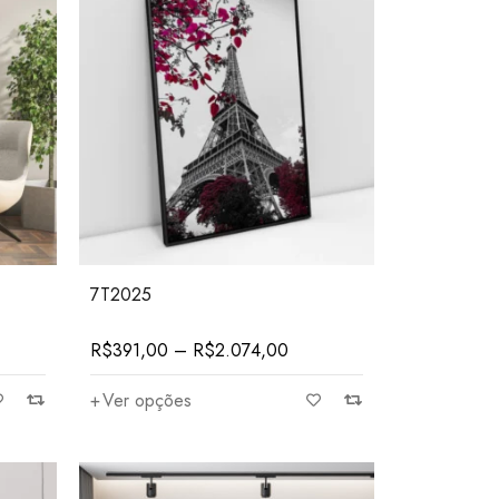
7T2025
R$
391,00
–
R$
2.074,00
Ver opções