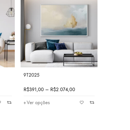
9T2025
R$
391,00
–
R$
2.074,00
Ver opções