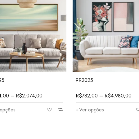
25
9R2025
1,00
–
R$
2.074,00
R$
782,00
–
R$
4.980,00
 opções
Ver opções