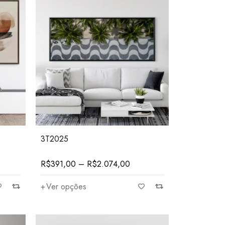
3T2025
R$
391,00
–
R$
2.074,00
Ver opções