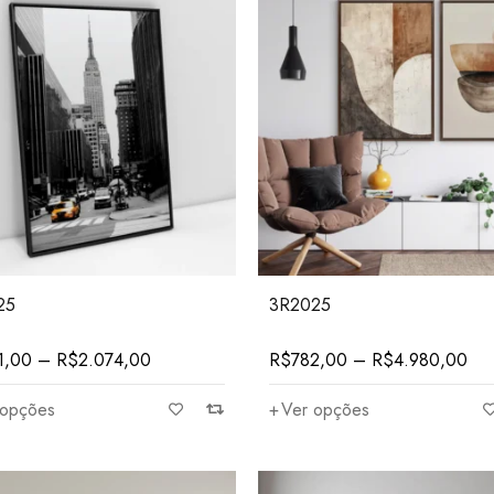
25
3R2025
1,00
–
R$
2.074,00
R$
782,00
–
R$
4.980,00
 opções
Ver opções