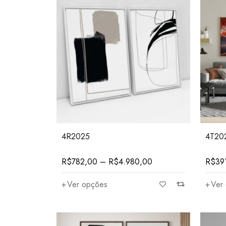
12.000
4R2025
4T20
R$
782,00
–
R$
4.980,00
R$
39
Ver opções
Ver