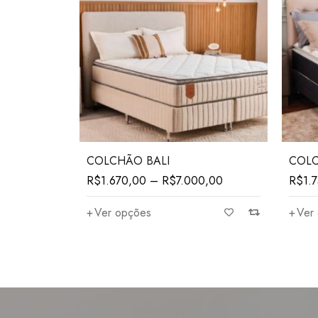
R$7.150
COLCHÃO BALI
COLC
R$
1.670,00
–
R$
7.000,00
R$
1.
Ver opções
Ver