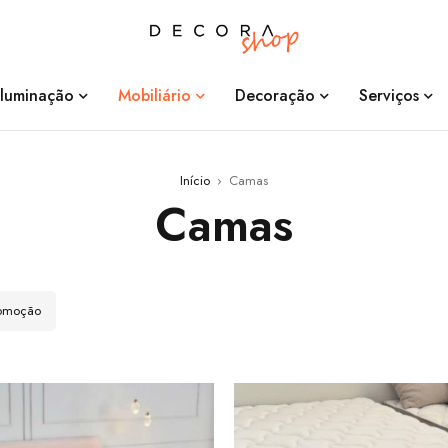
Iluminação
Mobiliário
Decoração
Serviços
Início
›
Camas
Camas
romoção