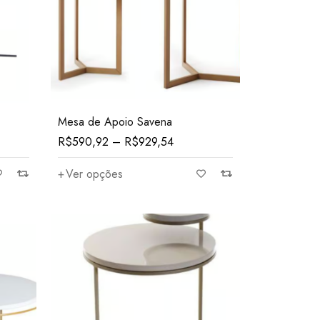
Mesa de Apoio Savena
R$
590,92
–
R$
929,54
Ver opções