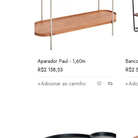
$3.040
Aparador Paul - 1,60m
Banc
R$
2.158,33
R$
2.
Adicionar ao carrinho
Adic