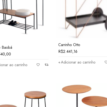
Carrinho Otto
o Baobá
R$
2.441,16
540,00
Adicionar ao carrinho
ionar ao carrinho