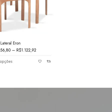
Lateral Eron
056,80
–
R$
1.122,92
 opções