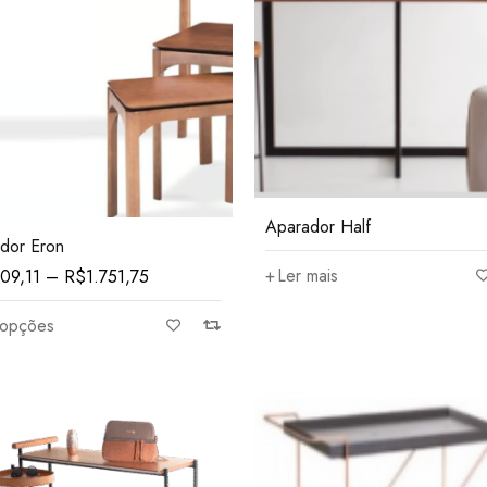
Aparador Half
dor Eron
Ler mais
309,11
–
R$
1.751,75
 opções