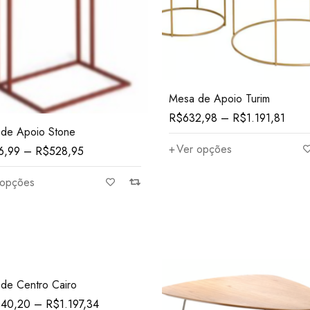
Mesa de Apoio Turim
R$
632,98
–
R$
1.191,81
de Apoio Stone
Ver opções
6,99
–
R$
528,95
 opções
de Centro Cairo
040,20
–
R$
1.197,34