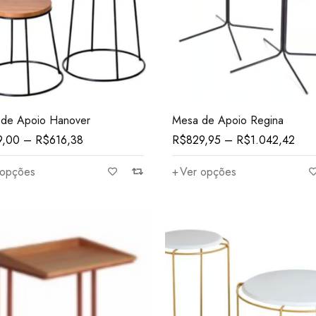
de Apoio Hanover
Mesa de Apoio Regina
9,00
–
R$
616,38
R$
829,95
–
R$
1.042,42
 opções
Ver opções