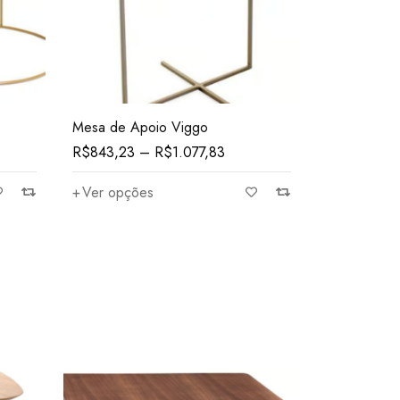
Mesa de Apoio Viggo
R$
843,23
–
R$
1.077,83
Ver opções