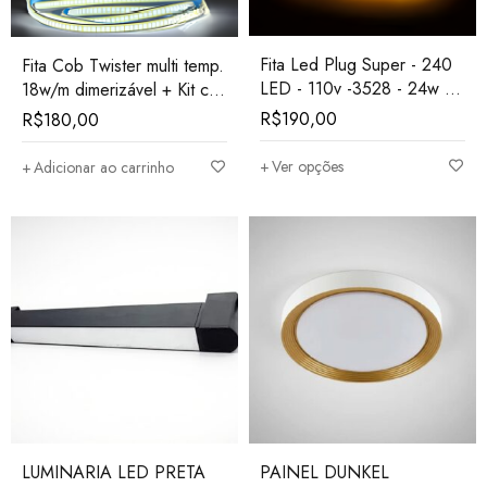
Fita Led Plug Super - 240
Fita Cob Twister multi temp.
LED - 110v -3528 - 24w -
18w/m dimerizável + Kit c/
10m
controle touch - 12v - IP20
R$
190,00
R$
180,00
- 5mts
Ver opções
Adicionar ao carrinho
LUMINARIA LED PRETA
PAINEL DUNKEL