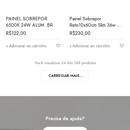
PAINEL SOBREPOR
Painel Sobrepor
6500K 24W ALUM. BR
Reto10x60cm Slim 36w -
3000k - Bivolt
R$
122,00
R$
230,00
Adicionar ao carrinho
Adicionar ao carrinho
Você visualizou 24 dos 368 produtos
CARREGAR MAIS...
Precisa de ajuda?