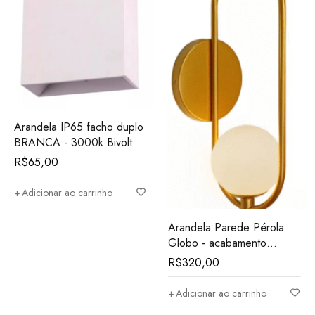
Arandela IP65 facho duplo
BRANCA - 3000k Bivolt
R$
65,00
Adicionar ao carrinho
Arandela Parede Pérola
Globo - acabamento
dourado - 1x G8
R$
320,00
Adicionar ao carrinho