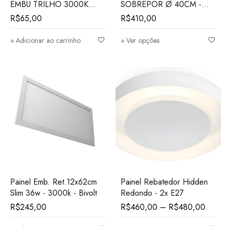
EMBU TRILHO 3000K
SOBREPOR Ø 40CM -
10W 23 CM
28W - Branco - BIVOLT -
R$
65,00
R$
410,00
IP20
Adicionar ao carrinho
Ver opções
Painel Emb. Ret.12x62cm
Painel Rebatedor Hidden
Slim 36w - 3000k - Bivolt
Redondo - 2x E27
R$
245,00
R$
460,00
–
R$
480,00