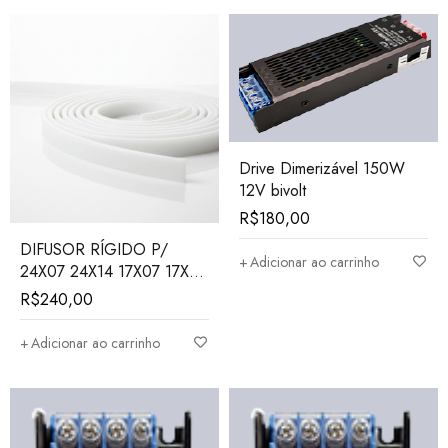
Drive Dimerizável 150W
12V bivolt
R$
180,00
DIFUSOR RÍGIDO P/
Adicionar ao carrinho
24X07 24X14 17X07 17X15
(LEITOSO) ROLO 30MTS
R$
240,00
Adicionar ao carrinho