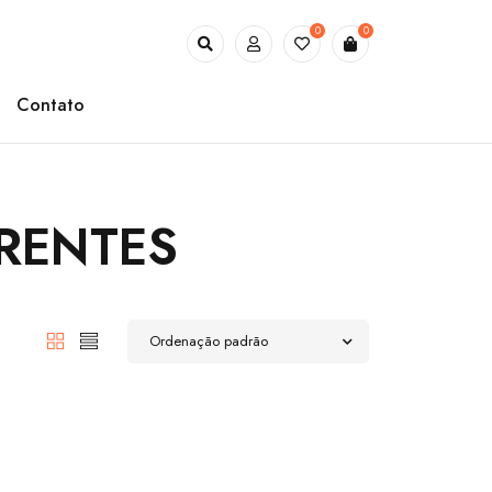
0
0
Contato
RENTES
Ordenação padrão