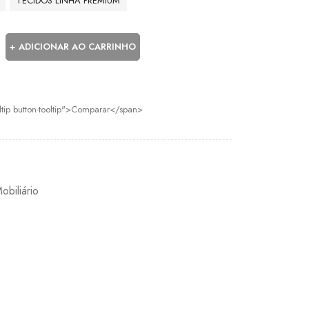
TECIDOS LINHA PREMIUM
ADICIONAR AO CARRINHO
oltip button-tooltip">Comparar</span>
obiliário