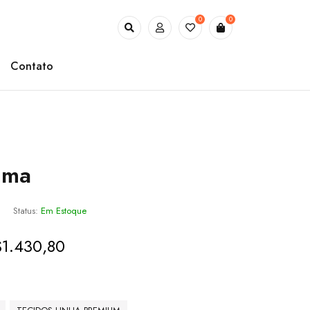
0
0
Contato
uma
Status:
Em Estoque
$
1.430,80