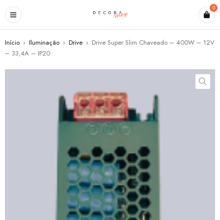
0
Início
›
Iluminação
›
Drive
›
Drive Super Slim Chaveado – 400W – 12V
– 33,4A – IP20