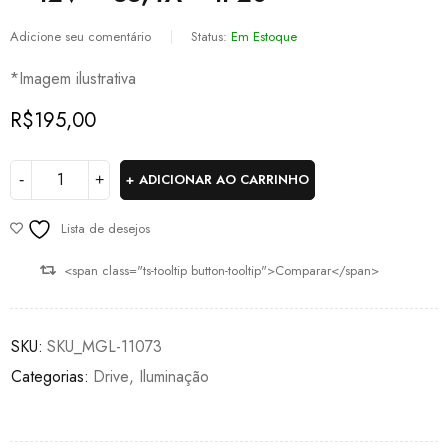
Adicione seu comentário
Status:
Em Estoque
*Imagem ilustrativa
R$
195,00
ADICIONAR AO CARRINHO
Lista de desejos
<span class="ts-tooltip button-tooltip">Comparar</span>
SKU:
SKU_MGL-11073
Categorias:
Drive
,
Iluminação