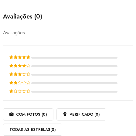
Avaliações (0)
Avaliações
Avaliação
5
de 5
Avaliação
4
de 5
Avaliação
3
de
Avaliação
5
2
Avaliação
de
1
5
de
COM FOTOS (
0
)
VERIFICADO (
0
)
5
TODAS AS ESTRELAS(
0
)