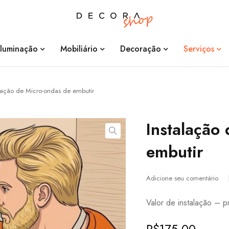
Iluminação
Mobiliário
Decoração
Serviços
alação de Micro-ondas de embutir
Instalação
embutir
Adicione seu comentário
Valor de instalação – p
R$
175,00