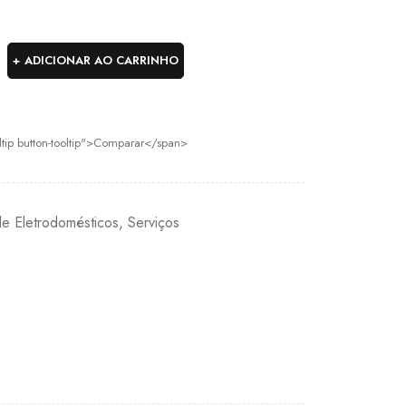
ADICIONAR AO CARRINHO
oltip button-tooltip">Comparar</span>
de Eletrodomésticos
,
Serviços