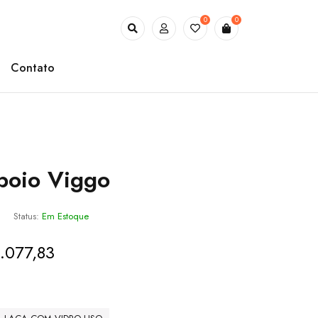
0
0
Contato
poio Viggo
Status:
Em Estoque
1.077,83