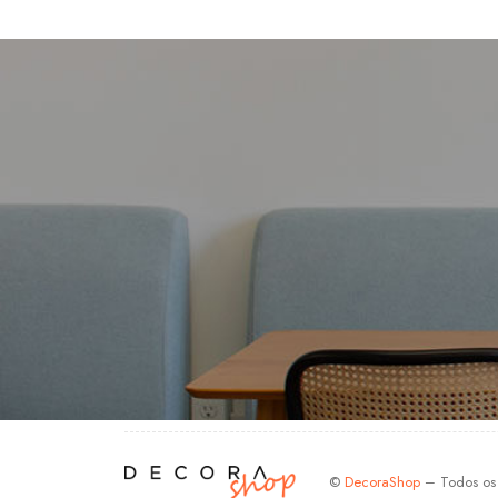
©
DecoraShop
– Todos os d