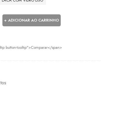
LACA COM VIDRO LISO
ADICIONAR AO CARRINHO
oltip button-tooltip">Comparar</span>
tos