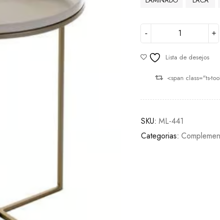
LAMINADO
LACA
Lista de desejos
<span class="ts-to
SKU:
ML-441
Categorias:
Complemen