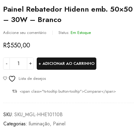
Painel Rebatedor Hidenn emb. 50×50
– 30W – Branco
Adicione seu comentário
Status:
Em Estoque
R$
550,00
ADICIONAR AO CARRINHO
Lista de desejos
<span class="ts-tooltip button-tooltip">Comparar</span>
SKU:
SKU_MGL-HHE10110B
Categorias:
Iluminação
,
Painel