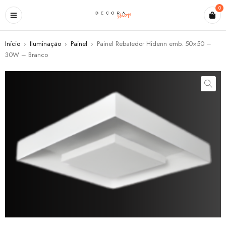
0
Início
›
Iluminação
›
Painel
›
Painel Rebatedor Hidenn emb. 50×50 –
30W – Branco