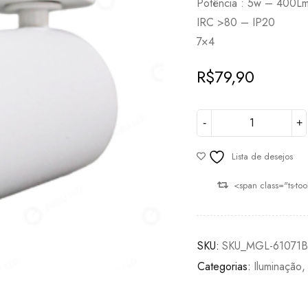
Potência : 5w – 400L
IRC >80 – IP20
7×4
R$
79,90
Lista de desejos
<span class="ts-to
SKU:
SKU_MGL-61071
Categorias:
Iluminação