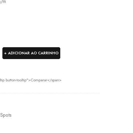
m/m
ADICIONAR AO CARRINHO
oltip button-tooltip">Comparar</span>
B
,
Spots