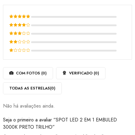
Avaliação
5
de 5
Avaliação
4
de 5
Avaliação
3
de
Avaliação
5
2
Avaliação
de
1
5
de
COM FOTOS (
0
)
VERIFICADO (
0
)
5
TODAS AS ESTRELAS(
0
)
Não há avaliações ainda.
Seja o primeiro a avaliar “SPOT LED 2 EM 1 EMBULED
3000K PRETO TRILHO”