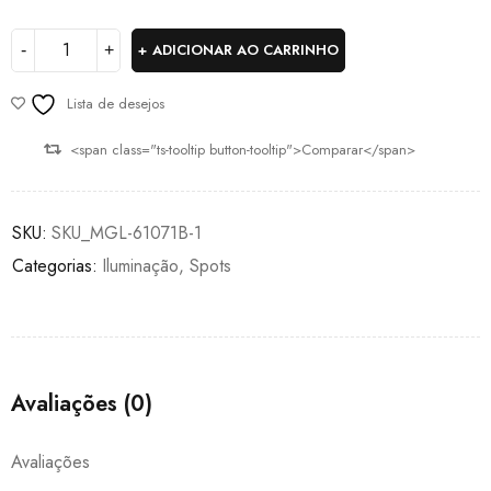
ADICIONAR AO CARRINHO
Lista de desejos
<span class="ts-tooltip button-tooltip">Comparar</span>
SKU:
SKU_MGL-61071B-1
Categorias:
Iluminação
,
Spots
Avaliações (0)
Avaliações