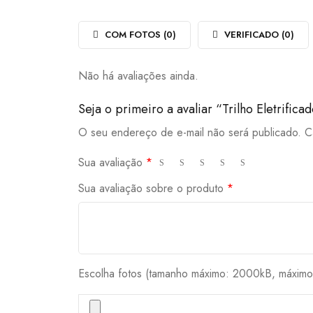
de
5
COM FOTOS (
0
)
VERIFICADO (
0
)
Não há avaliações ainda.
Seja o primeiro a avaliar “Trilho Eletrifi
O seu endereço de e-mail não será publicado.
C
Sua avaliação
*
Sua avaliação sobre o produto
*
Escolha fotos (tamanho máximo: 2000kB, máximo 