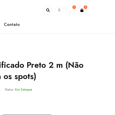
0
0
Contato
rificado Preto 2 m (Não
os spots)
Status:
Em Estoque