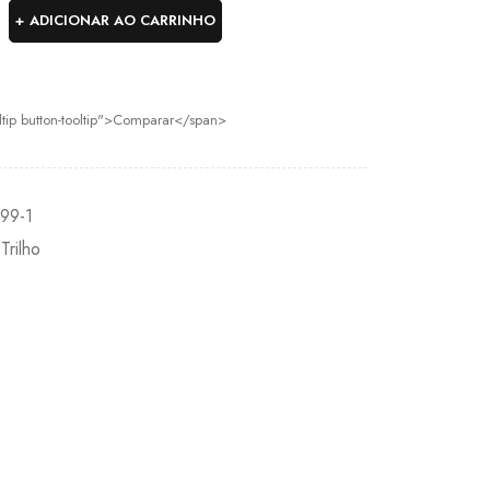
ADICIONAR AO CARRINHO
oltip button-tooltip">Comparar</span>
99-1
,
Trilho